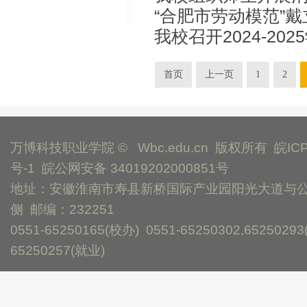
“合肥市劳动模范”
我校召开2024-20
讲授思政大课
奖学金评审会议
首页
上一页
1
2
万博科技职业学院 © Wbc.edu.cn 版权所有
皖IC
号-1
皖公网安备 34019202000851号
地址：安徽淮南市寿县新桥国际产业园阳光大道与
侧 邮编：232251
0551-65250165(校办) 0551-65250302,65250293
65250257(就业)