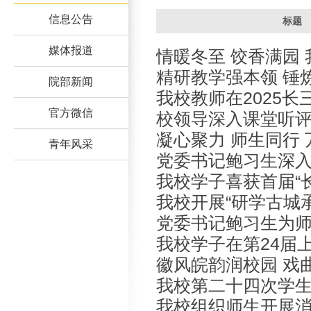
信息公告
标题
媒体报道
情暖冬至 饺香满园
精研教学强本领 锤
包“团圆饺”
院部新闻
我校教师在2025长
——我校举办第十
官方微信
校领导深入课堂听
院校（皖沪）技能
凝心聚力 师生同行
青年风采
党委书记鲍习生深
学院举办师生拔河
我校学子喜获首届“
我校开展“研学古城
沪）职业院校技能竞
党委书记鲍习生为
人启新程”主题党日
我校学子在第24届
政课
徽风皖韵润校园 戏
广告节喜获佳绩
我校第二十四次学
——“2025年校园
我校组织师生开展
召开