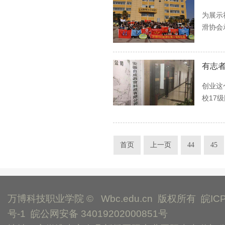
为展示
滑协会
有志
创业这
校17
首页
上一页
44
45
万博科技职业学院 © Wbc.edu.cn 版权所有
皖IC
号-1
皖公网安备 34019202000851号