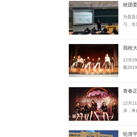
校团委
为普及
习、生
我校
12月
着20
青春正
12月
演，来
轮滑