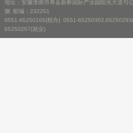
地址：安徽淮南市寿县新桥国际产业园阳光大道与
侧 邮编：232251
0551-65250165(校办) 0551-65250302,65250293
65250257(就业)