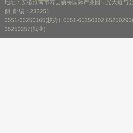
地址：安徽淮南市寿县新桥国际产业园阳光大道与
侧 邮编：232251
0551-65250165(校办) 0551-65250302,65250293
65250257(就业)