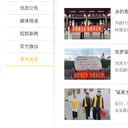
信息公告
乡韵青
媒体报道
为践行
钟馗文
院部新闻
官方微信
筑梦返
青年风采
为深入
在实践
“返家
近日，
会实践