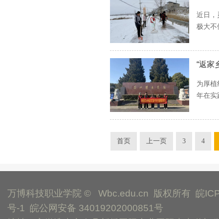
近日，
极大不
“返家
为厚植
年在实
首页
上一页
3
4
万博科技职业学院 © Wbc.edu.cn 版权所有
皖IC
号-1
皖公网安备 34019202000851号