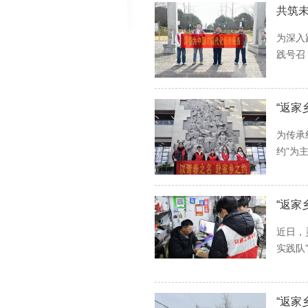
共筑
为深入
践号召
“返家
为传承
约”为
“返家
近日，
实践队
“返家